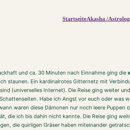
Startseite
Akasha /Astrolog
ackhaft und ca. 30 Minuten nach Einnahme ging die
och staunen. Ein kardinalrotes Gitternetz mit Verbin
sind (universelles Internet). Die Reise ging weiter un
hattenseiten. Habe ich Angst vor euch oder was woll
ndwann waren diese Dämonen nur noch leere Puppen o
t, die ich bis dahin nicht kannte. Die Reise ging we
gen, die quirligen Gräser haben miteinander getrats